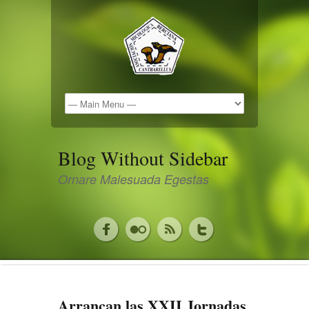
Blog Without Sidebar
Ornare Malesuada Egestas
Arrancan las XXII Jornadas