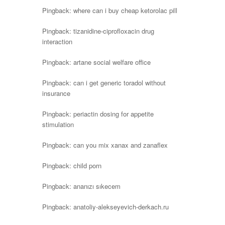
Pingback:
where can i buy cheap ketorolac pill
Pingback:
tizanidine-ciprofloxacin drug
interaction
Pingback:
artane social welfare office
Pingback:
can i get generic toradol without
insurance
Pingback:
periactin dosing for appetite
stimulation
Pingback:
can you mix xanax and zanaflex
Pingback:
child porn
Pingback:
ananızı sıkecem
Pingback:
anatoliy-alekseyevich-derkach.ru