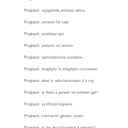
Pingback:
repaglinide principio attivo
Pingback:
remeron for cats
Pingback:
acarbose spc
Pingback:
protonix vs nexium
Pingback:
spironolactone overdose
Pingback:
linagliptin to sitagliptin conversion
Pingback:
what is ratio-tamsulosin 0.4 mg
Pingback:
is thera a generic for voltaren gel?
Pingback:
synthroid migraine
Pingback:
ivermectin generic cream
Pingback:
is the drug tizanidine a narcotic?