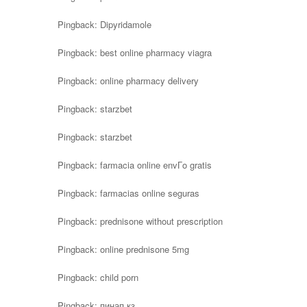
Pingback:
Dipyridamole
Pingback:
best online pharmacy viagra
Pingback:
online pharmacy delivery
Pingback:
starzbet
Pingback:
starzbet
Pingback:
farmacia online envГ­o gratis
Pingback:
farmacias online seguras
Pingback:
prednisone without prescription
Pingback:
online prednisone 5mg
Pingback:
child porn
Pingback:
пинап кз