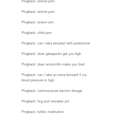
Pingback:
animal porn
Pingback:
animal porn
Pingback:
ananın amı
Pingback:
child porn
Pingback:
can i take benadryl with prednisone
Pingback:
does gabapentin get you high
Pingback:
does amoxicillin make you tired
Pingback:
can i take an extra lisinopril if my
blood pressure is high
Pingback:
cotrimoxazole bactrim dosage
Pingback:
hcg and nolvadex pct
Pingback:
keflex medication