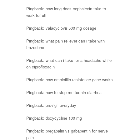
Pingback:
how long does cephalexin take to
work for uti
Pingback:
valacyclovir 500 mg dosage
Pingback:
what pain reliever can i take with
trazodone
Pingback:
what can i take for a headache while
on ciprofloxacin
Pingback:
how ampicillin resistance gene works
Pingback:
how to stop metformin diarrhea
Pingback:
provigil everyday
Pingback:
doxycycline 100 mg
Pingback:
pregabalin vs gabapentin for nerve
pain