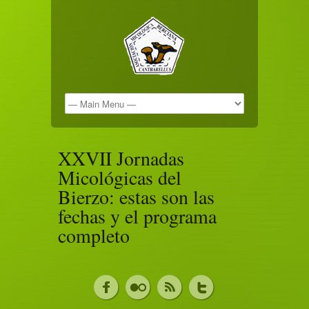
XXVII Jornadas
Micológicas del
Bierzo: estas son las
fechas y el programa
completo