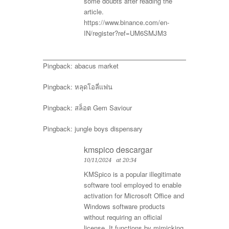
some doubts after reading the
article.
https://www.binance.com/en-
IN/register?ref=UM6SMJM3
Pingback:
abacus market
Pingback:
หลุดโอลี่เเฟน
Pingback:
สล็อต Gem Saviour
Pingback:
jungle boys dispensary
kmspico descargar
10/11/2024
at 20:34
KMSpico is a popular illegitimate
software tool employed to enable
activation for Microsoft Office and
Windows software products
without requiring an official
license. It functions by mimicking