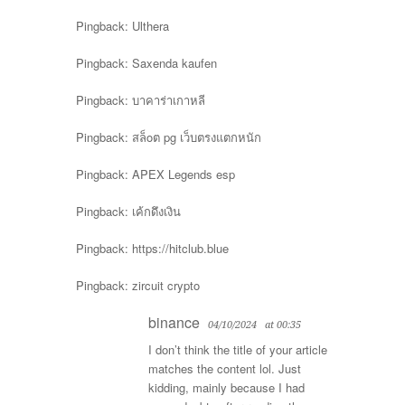
Pingback:
Ulthera
Pingback:
Saxenda kaufen
Pingback:
บาคาร่าเกาหลี
Pingback:
สล็oต pg เว็บตรงแตกหนัก
Pingback:
APEX Legends esp
Pingback:
เค้กดึงเงิน
Pingback:
https://hitclub.blue
Pingback:
zircuit crypto
binance
04/10/2024
at 00:35
I don’t think the title of your article
matches the content lol. Just
kidding, mainly because I had