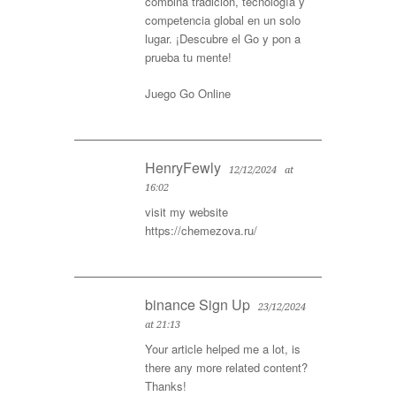
combina tradición, tecnología y
competencia global en un solo
lugar. ¡Descubre el Go y pon a
prueba tu mente!
Juego Go Online
HenryFewly
12/12/2024
at
16:02
visit my website
https://chemezova.ru/
binance Sign Up
23/12/2024
at 21:13
Your article helped me a lot, is
there any more related content?
Thanks!