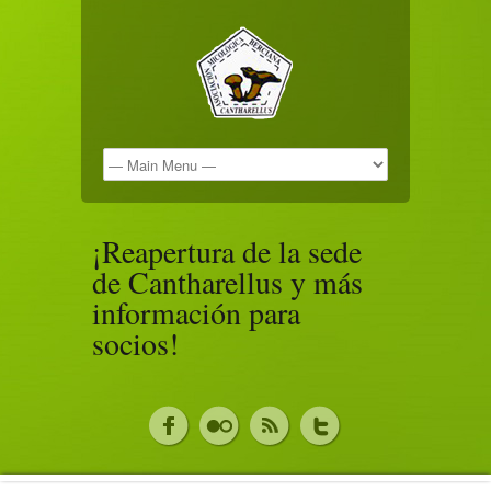
¡Reapertura de la sede
de Cantharellus y más
información para
socios!