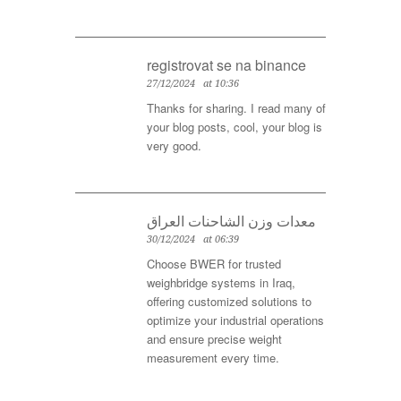
registrovat se na binance
27/12/2024
at 10:36
Thanks for sharing. I read many of
your blog posts, cool, your blog is
very good.
معدات وزن الشاحنات العراق
30/12/2024
at 06:39
Choose BWER for trusted
weighbridge systems in Iraq,
offering customized solutions to
optimize your industrial operations
and ensure precise weight
measurement every time.