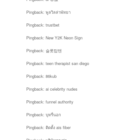
Pingback:
พูลวิลล่าพัทยา
Pingback:
trustbet
Pingback:
New Y2K Neon Sign
Pingback:
슬롯탑텐
Pingback:
teen therapist san diego
Pingback:
86kub
Pingback:
ai celebrity nudes
Pingback:
funnel authority
Pingback:
บุหรี่นอก
Pingback:
ติดตั้ง ais fiber