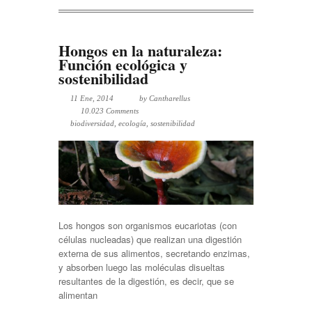
Hongos en la naturaleza:
Función ecológica y
sostenibilidad
11 Ene, 2014
by
Cantharellus
10.023 Comments
biodiversidad
,
ecología
,
sostenibilidad
Los hongos son organismos eucariotas (con
células nucleadas) que realizan una digestión
externa de sus alimentos, secretando enzimas,
y absorben luego las moléculas disueltas
resultantes de la digestión, es decir, que se
alimentan