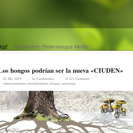
bar
Fermentum Pellentesque Mollis
Los hongos podrían ser la nueva «CIUDEN»
01 Abr, 2014
by
Cantharellus
11.521 Comments
almacenamiento
,
bioindicadores
,
hongos
,
micorrizas