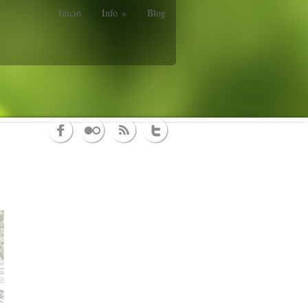
Inicio
Info
»
Blog