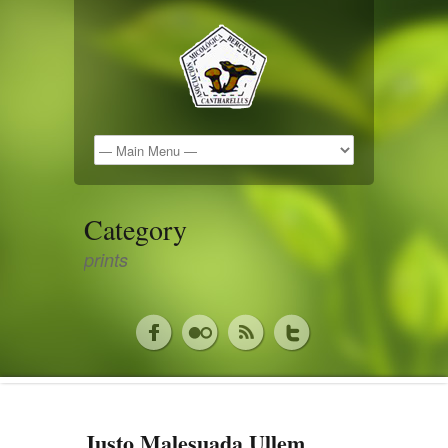
Category
prints
Justo Malesuada Ullem