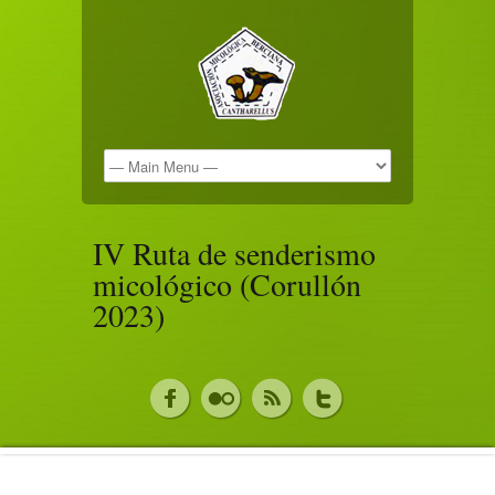
IV Ruta de senderismo
micológico (Corullón
2023)